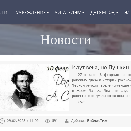
СТИ
УЧРЕЖДЕНИЕ
ЧИТАТЕЛЯМ
ДЕТЯМ (0+)
ЭЛ
Новости
Идут века, но Пушкин
27 января (8 февраля по н
роковым днем в истории русской 
Черной речкой, возле Комендант
и Жорж Дантес. Два дня спустя
раненного на дуэли поэта останов
Сме
09.02.2023 в 11:05
691
Добавил
БиблиоТим