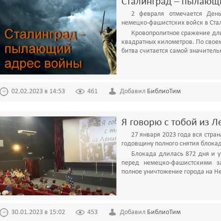
Сталинград – пылающ
2 февраля отмечается Ден
немецко-фашистских войск в Стал
Кровопролитное сражение дли
квадратных километров. По своем
битва считается самой значитель
02.02.2023 в 14:53
461
Добавил
БиблиоТим
Я говорю с тобой из 
27 января 2023 года вся стра
годовщину полного снятия блока
Блокада длилась 872 дня и 
перед немецко-фашистскими з
полное уничтожение города на Не
30.01.2023 в 15:02
453
Добавил
БиблиоТим