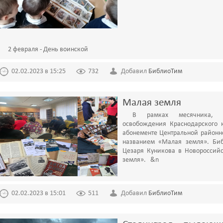
2 февраля - День воинской
02.02.2023 в 15:25
732
Добавил
БиблиоТим
Малая земля
В рамках месячника, п
освобождения Краснодарского к
абонементе Центральной районн
названием «Малая земля». Биб
Цезаря Куникова в Новороссий
земля». &n
02.02.2023 в 15:01
511
Добавил
БиблиоТим