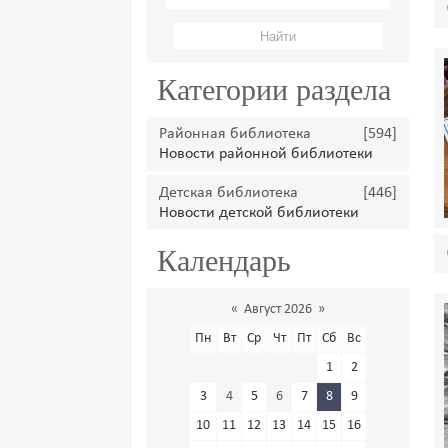
Категории раздела
Районная библиотека
[594]
Новости районной библиотеки
Детская библиотека
[446]
Новости детской библиотеки
Календарь
«
Август 2026
»
Пн
Вт
Ср
Чт
Пт
Сб
Вс
1
2
3
4
5
6
7
8
9
10
11
12
13
14
15
16