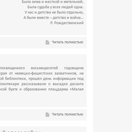
Была зима и жесткой и метельной,
Была судьба у всех людей одна.
У нас и детства не было отдельно,
А были вместе – детство и война…
Р. Рождественский
Читать полностью
освященного восьмидесятой годовщине
рая от немецко-фашистских захватчиков, на
ой библиотеки, прошёл день информации под
лиотекари рассказывали о высадке десанта
ской бухте и образовании плацдарма «Малая
Читать полностью