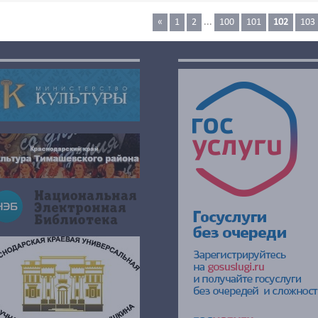
«
1
2
...
100
101
102
103