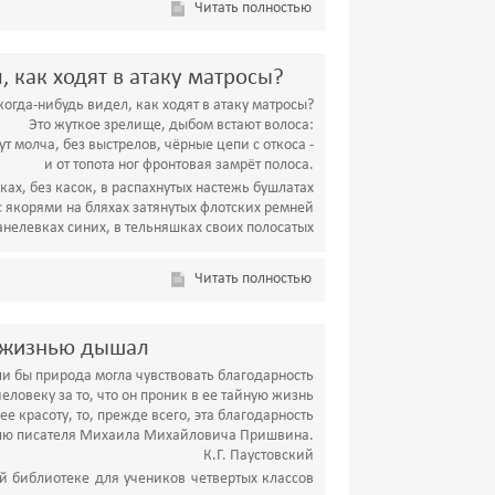
Читать полностью
, как ходят в атаку матросы?
когда-нибудь видел, как ходят в атаку матросы?
Это жуткое зрелище, дыбом встают волоса:
ут молча, без выстрелов, чёрные цепи с откоса -
и от топота ног фронтовая замрёт полоса.
ках, без касок, в распахнутых настежь бушлатах
с якорями на бляхах затянутых флотских ремней
анелевках синих, в тельняшках своих полосатых
Читать полностью
 жизнью дышал
ли бы природа могла чувствовать благодарность
человеку за то, что он проник в ее тайную жизнь
ее красоту, то, прежде всего, эта благодарность
олю писателя Михаила Михайловича Пришвина.
К.Г. Паустовский
й библиотеке для учеников четвертых классов