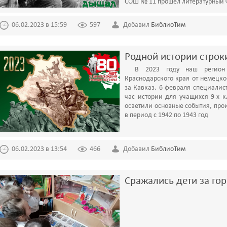
СОШ № 11 прошел литературный 
06.02.2023 в 15:59
597
Добавил
БиблиоТим
Родной истории строк
В 2023 году наш регион
Краснодарского края от немецк
за Кавказ. 6 февраля специали
час истории для учащихся 9-х 
осветили основные события, про
в период с 1942 по 1943 год
06.02.2023 в 13:54
466
Добавил
БиблиоТим
Сражались дети за го