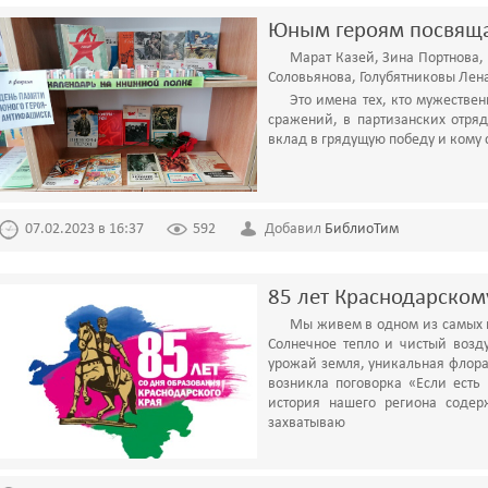
Юным героям посвящ
Марат Казей, Зина Портнова, 
Соловьянова, Голубятниковы Лен
Это имена тех, кто мужестве
сражений, в партизанских отряд
вклад в грядущую победу и кому
07.02.2023 в 16:37
592
Добавил
БиблиоТим
85 лет Краснодарскому
Мы живем в одном из самых 
Солнечное тепло и чистый возд
урожай земля, уникальная флора 
возникла поговорка «Если есть 
история нашего региона содер
захватываю