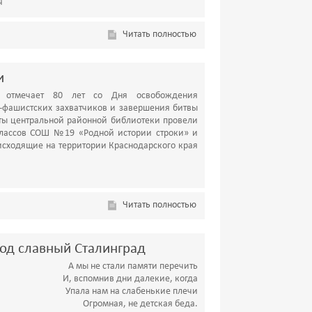
ч
Читать полностью
и
 отмечает 80 лет со Дня освобождения
о-фашистских захватчиков и завершения битвы
сты центральной районной библиотеки провели
классов СОШ №19 «Родной истории строки» и
исходящие на территории Краснодарского края
Читать полностью
род славный Сталинград
А мы не стали памяти перечить
И, вспомнив дни далекие, когда
Упала нам на слабенькие плечи
Огромная, не детская беда.