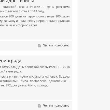
ий адрес войны
ь воинской славы России – День разгрома
инградской битве в 1943 году.
лось 200 дней на территории свыше 100 тысяч
у размаху и количеству жертв, Сталинградская
ной за всю историю челов
Читать полностью
Ленинграда
на отмечала День воинской славы России – 79-ю
ды Ленинграда.
унесла жизни почти миллиона человек. Задача
ахватчиками была поставлена однозначно –
ве. 872 дня ужаса, боли, холода,
Читать полностью