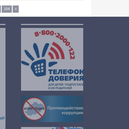
104
»