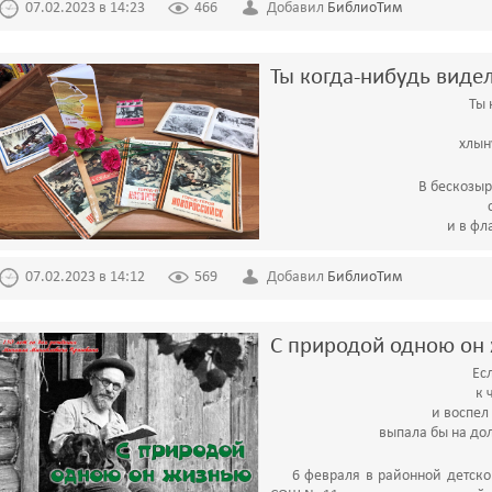
07.02.2023 в 14:23
466
Добавил
БиблиоТим
Ты когда-нибудь видел
Ты 
хлын
В бескозыр
и в фл
07.02.2023 в 14:12
569
Добавил
БиблиоТим
С природой одною он
Ес
к 
и воспел 
выпала бы на д
6 февраля в районной детско