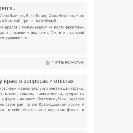
ается…
Леня Голиков, Валя Котик, Саша Чекалин, Катя
а и Витилий, Гриша Погребеный…
нно дрался с лютым врагом на полях фронтовых
ах и в условиях подполья. Тех, кто внес свой
 сегодняшние св
Читать полностью
 краю в вопросах и ответах
красивых и замечательных мест нашей страны.
ух, пляжи, лиманы, виноградники, щедрая на
и фауна – не счесть богатств Кубани. Недаром
на свете рай, то это Краснодарский край». А
жит в себе множество интересных фактов и