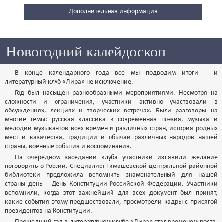
Дополнительная информация
Новогодний калейдоскоп
В конце календарного года все мы подводим итоги – и
литературный клуб «Лира» не исключение.
Год был насыщен разнообразными мероприятиями. Несмотря на
сложности и ограничения, участники активно участвовали в
обсуждениях, лекциях и творческих встречах. Были разговоры на
многие темы: русская классика и современная поэзия, музыка и
мелодии музыкантов всех времён и различных стран, история родных
мест и казачества, традиции и обычаи различных народов нашей
страны, военные события и воспоминания.
На очередном заседании клуба участники изъявили желание
поговорить о России. Специалист Тимашевской центральной районной
библиотеки предложила вспомнить знаменательный для нашей
страны день – День Конституции Российской Федерации. Участники
вспомнили, когда этот важнейший для всех документ был принят,
какие события этому предшествовали, просмотрели кадры с присягой
президентов на Конституции.
Прошедший год в литературном клубе «Лира» стал временем роста,