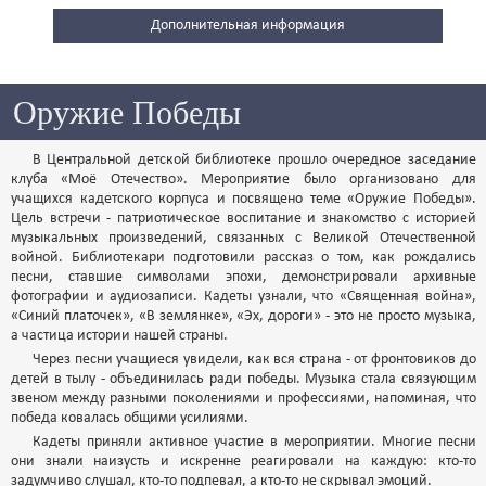
Дополнительная информация
Оружие Победы
В Центральной детской библиотеке прошло очередное заседание
клуба «Моё Отечество». Мероприятие было организовано для
учащихся кадетского корпуса и посвящено теме «Оружие Победы».
Цель встречи - патриотическое воспитание и знакомство с историей
музыкальных произведений, связанных с Великой Отечественной
войной. Библиотекари подготовили рассказ о том, как рождались
песни, ставшие символами эпохи, демонстрировали архивные
фотографии и аудиозаписи. Кадеты узнали, что «Священная война»,
«Синий платочек», «В землянке», «Эх, дороги» - это не просто музыка,
а частица истории нашей страны.
Через песни учащиеся увидели, как вся страна - от фронтовиков до
детей в тылу - объединилась ради победы. Музыка стала связующим
звеном между разными поколениями и профессиями, напоминая, что
победа ковалась общими усилиями.
Кадеты приняли активное участие в мероприятии. Многие песни
они знали наизусть и искренне реагировали на каждую: кто-то
задумчиво слушал, кто-то подпевал, а кто-то не скрывал эмоций.